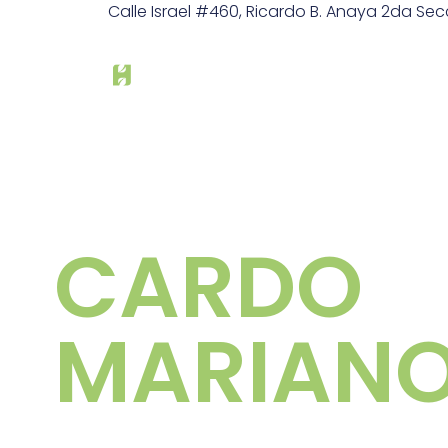
Calle Israel #460, Ricardo B. Anaya 2da Secc,
CARDO
MARIAN