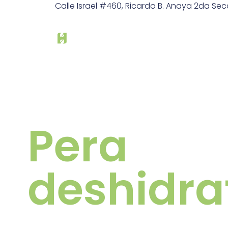
Calle Israel #460, Ricardo B. Anaya 2da Secc,
Pera
deshidr