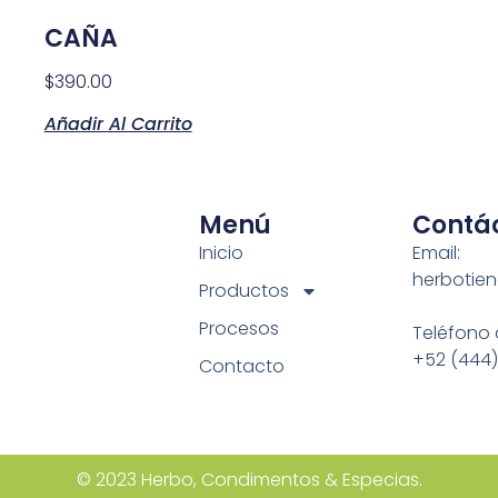
CAÑA
$
390.00
Añadir Al Carrito
Menú
Contá
Inicio
Email:
herbotie
Productos
Procesos
Teléfono 
+52 (444)
Contacto
© 2023 Herbo, Condimentos & Especias.